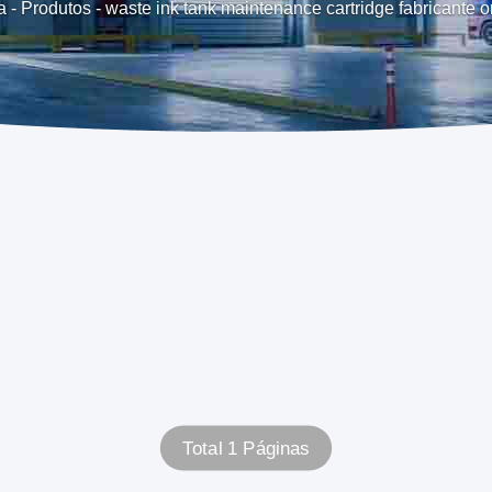
a
-
Produtos
-
waste ink tank maintenance cartridge fabricante o
Total 1 Páginas