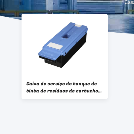
Cas
Caixa de serviço do tanque de
tinta de resíduos de cartuchos
de manutenção Compatível com
impressoras CANON MC-30
TX3000/4000/5200/5300