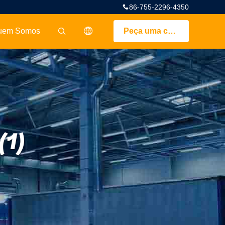
86-755-2296-4350
uem Somos
Peça uma cotação
描述
(1)