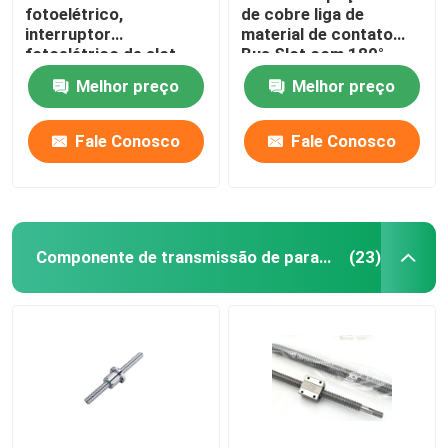
fotoelétrico,
de cobre liga de
interruptor
material de contato
fotoelétrico de slot,
Bus Slot com 180°
inductor fotoelétrico
Bend Foot ouro Finger
Melhor preço
Melhor preço
oposto, interruptor de
Socket
indução infravermelho
Fale Conosco
Fale Conosco
Componente de transmissão de parafuso a esferas
(23)