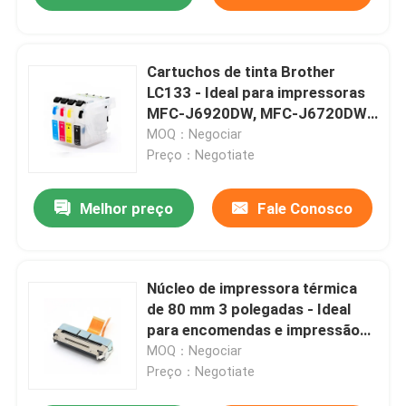
Cartuchos de tinta Brother
LC133 - Ideal para impressoras
MFC-J6920DW, MFC-J6720DW,
MFC-J6520DW.
MOQ：Negociar
Preço：Negotiate
Melhor preço
Fale Conosco
Núcleo de impressora térmica
de 80 mm 3 polegadas - Ideal
para encomendas e impressão
de cartões de transporte
MOQ：Negociar
eletrônico
Preço：Negotiate