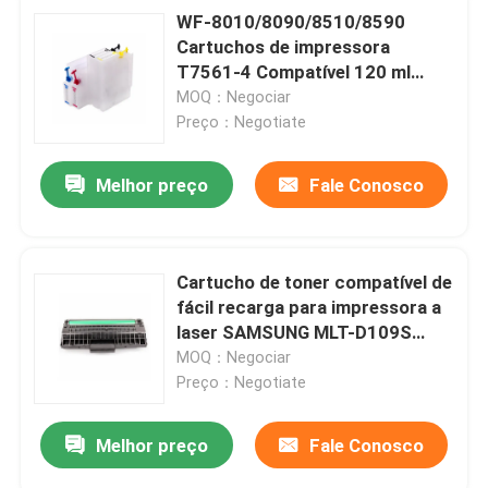
WF-8010/8090/8510/8590
Cartuchos de impressora
T7561-4 Compatível 120 ml
Capacidade
MOQ：Negociar
Preto/Vermelho/Azul/Amarela
Preço：Negotiate
Melhor preço
Fale Conosco
Cartucho de toner compatível de
fácil recarga para impressora a
laser SAMSUNG MLT-D109S
SCX-4300
MOQ：Negociar
Preço：Negotiate
Melhor preço
Fale Conosco