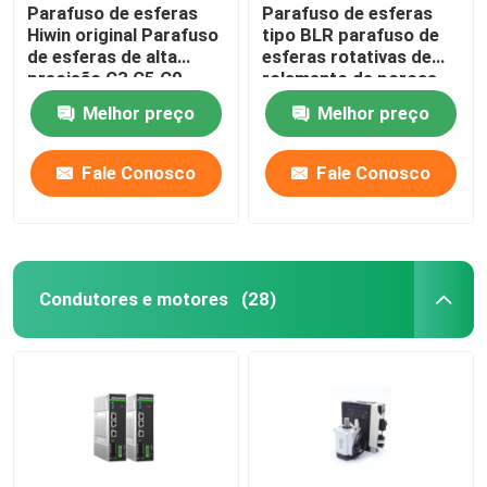
Parafuso de esferas
Parafuso de esferas
Hiwin original Parafuso
tipo BLR parafuso de
de esferas de alta
esferas rotativas de
precisão C3 C5 C0
rolamento de porcas
Parafuso de esferas
de chumbo, parafuso
Melhor preço
Melhor preço
de esferas de precisão
e parafuso de esferas
de rolamento.
Fale Conosco
Fale Conosco
Condutores e motores
(28)