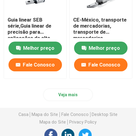
Guia linear SEB
CE-México, transporte
série,Guia linear de
de mercadorias,
precisão para
transporte de
aplicações de alta
mercadorias,
velocidade e alta
transporte de
Melhor preço
Melhor preço
precisão.
mercadorias
Fale Conosco
Fale Conosco
Veja mais
Casa
Mapa do Site
Fale Conosco
Desktop Site
Mapa do Site
Privacy Policy