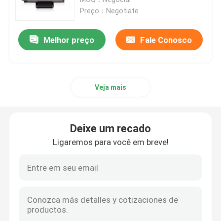
Preço：Negotiate
Condutores e motores
Melhor preço
Fale Conosco
Partes de máquinas
Veja mais
Guia linear
Elemento pneumático
Deixe um recado
Ligaremos para você em breve!
Rodagens de escritório
Placas de PCB
Embreagem