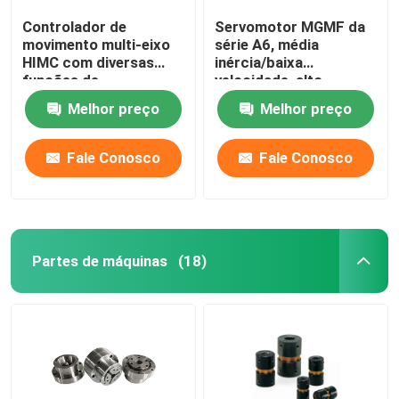
Controlador de
Servomotor MGMF da
movimento multi-eixo
série A6, média
HIMC com diversas
inércia/baixa
funções de
velocidade, alto
programação para
binário, tipo de
Melhor preço
Melhor preço
atender às
conector,
necessidades de
funcionamento fiável.
aplicação industrial.
Fale Conosco
Fale Conosco
Partes de máquinas
(18)