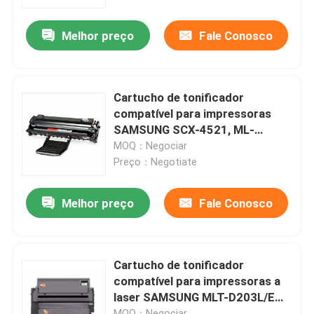
Melhor preço
Fale Conosco
Fábrica
Controle de Qualidade
Cartucho de tonificador
compatível para impressoras
Fale Conosco
SAMSUNG SCX-4521, ML-
1610/2010R/2510/2570/2571N
MOQ：Negociar
Preço：Negotiate
notícias
Melhor preço
Fale Conosco
Impressora de escritório
Componentes eletrónicos
Cartucho de tonificador
compatível para impressoras a
laser SAMSUNG MLT-D203L/E
Componente de transmissão de parafuso a esferas
SL-M4020/M4070FW
MOQ：Negociar